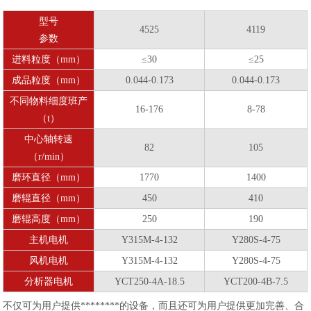
型号
4525
4119
参数
进料粒度（mm）
≤30
≤25
成品粒度（mm）
0.044-0.173
0.044-0.173
不同物料细度班产
16-176
8-78
（t）
中心轴转速
82
105
（r/min）
磨环直径（mm）
1770
1400
磨辊直径（mm）
450
410
磨辊高度（mm）
250
190
主机电机
Y315M-4-132
Y280S-4-75
风机电机
Y315M-4-132
Y280S-4-75
分析器电机
YCT250-4A-18.5
YCT200-4B-7.5
不仅可为用户提供********的设备，而且还可为用户提供更加完善、合