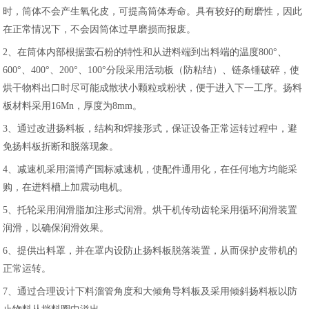
时，筒体不会产生氧化皮，可提高筒体寿命。具有较好的耐磨性，因此
在正常情况下，不会因筒体过早磨损而报废。
2、在筒体内部根据萤石粉的特性和从进料端到出料端的温度800°、
600°、400°、200°、100°分段采用活动板（防粘结）、链条锤破碎，使
烘干物料出口时尽可能成散状小颗粒或粉状，便于进入下一工序。扬料
板材料采用16Mn，厚度为8mm。
3、通过改进扬料板，结构和焊接形式，保证设备正常运转过程中，避
免扬料板折断和脱落现象。
4、减速机采用淄博产国标减速机，使配件通用化，在任何地方均能采
购，在进料槽上加震动电机。
5、托轮采用润滑脂加注形式润滑。烘干机传动齿轮采用循环润滑装置
润滑，以确保润滑效果。
6、提供出料罩，并在罩内设防止扬料板脱落装置，从而保护皮带机的
正常运转。
7、通过合理设计下料溜管角度和大倾角导料板及采用倾斜扬料板以防