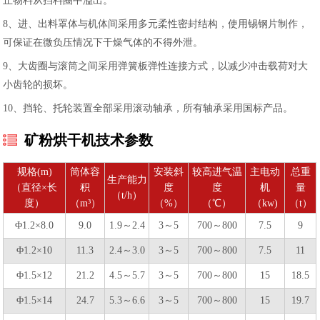
止物料从挡料圈中溢出。
8、进、出料罩体与机体间采用多元柔性密封结构，使用锡钢片制作，
可保证在微负压情况下干燥气体的不得外泄。
9、大齿圈与滚筒之间采用弹簧板弹性连接方式，以减少冲击载荷对大
小齿轮的损坏。
10、挡轮、托轮装置全部采用滚动轴承，所有轴承采用国标产品。
矿粉烘干机技术参数
规格(m)
筒体容
安装斜
较高进气温
主电动
总重
生产能力
（直径×长
积
度
度
机
量
（t/h）
度）
（m³）
（%）
（℃）
（kw)
（t）
Φ1.2×8.0
9.0
1.9～2.4
3～5
700～800
7.5
9
Φ1.2×10
11.3
2.4～3.0
3～5
700～800
7.5
11
Φ1.5×12
21.2
4.5～5.7
3～5
700～800
15
18.5
Φ1.5×14
24.7
5.3～6.6
3～5
700～800
15
19.7