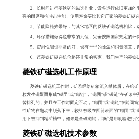
2、长时间进行菱铁矿的磁选作业，设备运行依旧更加的
强的耐磨和抗冲击性能，使用寿命要比其它厂家的菱铁矿磁
3、节能降耗效果好，与其它地区的菱铁矿磁选机相比，
4、环保措施做得也非常的到位，完全按照国家规定的环保
5、密封性能也非常的好，设有****的除尘和消音装置
6、该菱铁矿磁选机价格还非常的实惠，我们生产的菱铁
菱铁矿磁选机工作原理
菱铁矿磁选机工作时，矿浆经给矿箱流入槽体后，在给矿
粒发生磁聚而形成“磁团”或“磁链”，“磁团”或“磁链”在
替排列的，并且在工作时固定不动，“磁团”或“磁链”在随圆
性矿物在翻动中脱落下来，较终被吸在圆筒表面的“磁团”或
用下被卸到精矿槽中，如果是全磁磁辊，卸矿是用刷辊进行
菱铁矿磁选机技术参数