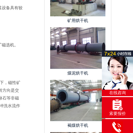
其设备具有较
矿用烘干机
矿磁选机。
煤泥烘干机
下，磁性矿
转方向是交
在线咨询
脉石等非磁
的冲洗水流作
索要报价
褐煤烘干机