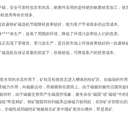
平稳，安全可靠性也非常的高，耐磨件采用的是特硬的耐磨材质加工，使
选机使用寿命长很多。
这款菱铁矿磁选机节能降耗效果较好，能为客户节省很多的运营成本。
****来生产，改善了周围的环境，降低了环境污染带给人们的危害。
，真正实现了零噪音、零污染生产，是目前市场上环保效果较好的一款菱铁
矿磁选机在保证质量的前提下，价格较低，可降低客户的投资成本。
喷水管的水流作用下，矿粒呈松散状态进入槽体的给矿区。在磁场的作用
矿浆中受磁力作用，向磁极运动，而被吸附在圆筒上。由于磁极的极性沿圆筒旋
筒旋转时，由于磁极交替而产生磁搅拌现象，被夹杂在“磁团”或“磁链”中的
“磁链”即是精矿。精矿随圆筒转到磁系边缘磁力较弱处，在卸矿水管喷出
的，非磁性或弱磁性矿物被留在矿浆中随矿浆排出槽外，即是尾矿。