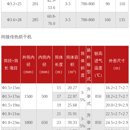
42.9-
Φ3.2×25
201
3-5
700-800
90
110
53.6
60.8-
Φ3.6×28
285
3-5
700-800
160
135
76.0
间接传热烘干机
扬
筒
较高
外筒内
内筒内
筒体
筒体容
料
筒径×筒
体
进气
外形尺寸
径
径
长度
积
板
长 项目
斜
温度
（m）
（mm）
（mm）
（m）
（m³）
型
度
（℃）
式
Φ1.5×15m
15
20.27
16.2×2.7×2.7
升
3-
Φ1.5×17m
1500
500
17
22.97
举
850
18.2×2.7×2.7
5%
式
Φ1.5×19m
19
25.68
20.0×2.9×2.9
Φ1.8×21m
21
35.91
22.5×2.7×2.7
升
3-
Φ1.8×23m
1800
650
23
39.33
举
850
24.5×2.9×2.9
5%
式