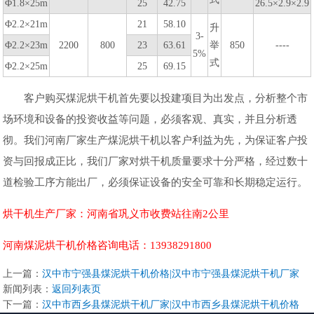
Φ1.8×25m
25
42.75
26.5×2.9×2.9
Φ2.2×21m
21
58.10
升
3-
Φ2.2×23m
2200
800
23
63.61
举
850
----
5%
式
Φ2.2×25m
25
69.15
客户购买煤泥烘干机首先要以投建项目为出发点，分析整个市
场环境和设备的投资收益等问题，必须客观、真实，并且分析透
彻。我们河南厂家生产煤泥烘干机以客户利益为先，为保证客户投
资与回报成正比，我们厂家对烘干机质量要求十分严格，经过数十
道检验工序方能出厂，必须保证设备的安全可靠和长期稳定运行。
烘干机生产厂家：河南省巩义市收费站往南2公里
河南煤泥烘干机价格咨询电话：13938291800
上一篇：
汉中市宁强县煤泥烘干机价格|汉中市宁强县煤泥烘干机厂家
新闻列表：
返回列表页
下一篇：
汉中市西乡县煤泥烘干机厂家|汉中市西乡县煤泥烘干机价格