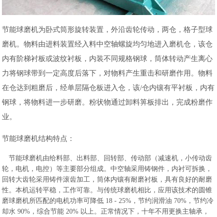
节能球磨机为卧式筒形旋转装置，外沿齿轮传动，两仓，格子型球
磨机。物料由进料装置经入料中空轴螺旋均匀地进入磨机仓，该仓
内有阶梯衬板或波纹衬板，内装不同规格钢球，筒体转动产生离心
力将钢球带到一定高度后落下，对物料产生重击和研磨作用。物料
在仓达到粗磨后，经单层隔仓板进入仓，该/仓内镶有平衬板，内有
钢球，将物料进一步研磨。粉状物通过卸料箅板排出，完成粉磨作
业。
节能球磨机结构特点：
节能球磨机由给料部、出料部、回转部、传动部（减速机，小传动齿
轮，电机，电控）等主要部分组成。中空轴采用铸钢件，内衬可拆换，
回转大齿轮采用铸件滚齿加工，筒体内镶有耐磨衬板，具有良好的耐磨
性。本机运转平稳，工作可靠。与传统球磨机相比，应用该技术的圆锥
磨球磨机所匹配的电机功率可降低 18 - 25%，节约润滑油 70%，节约冷
却水 90%，综合节能 20% 以上。正常情况下，十年不用更换主轴承，