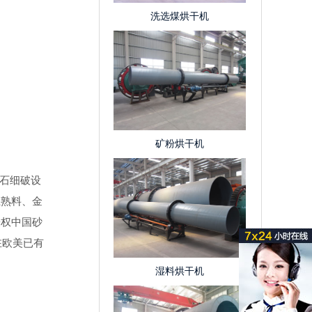
洗选煤烘干机
矿粉烘干机
矿石细破设
土熟料、金
授权中国砂
在欧美已有
湿料烘干机