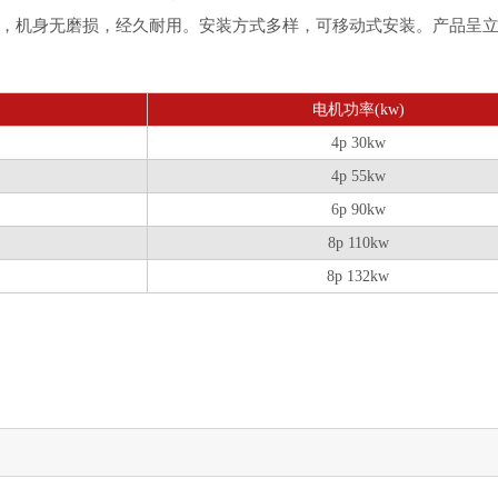
，机身无磨损，经久耐用。安装方式多样，可移动式安装。产品呈
电机功率(kw)
4p 30kw
4p 55kw
6p 90kw
8p 110kw
8p 132kw