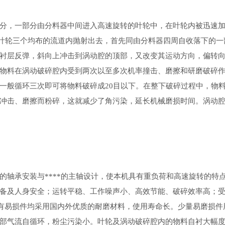
，一部分由分料器中间进入高速旋转的叶轮中，在叶轮内被迅速加
度从叶轮三个均布的流道内抛射出去，首先同由分料器四周自收落下的
衬层反弹，斜向上冲击到涡动腔的顶部，又改变其运动方向，偏转
物料在涡动破碎腔内受到两次以至多次机率撞击、磨擦和研磨破碎
一般循环三次即可将物料破碎成20目以下。在整下破碎过程中，物
冲击、磨擦而粉碎，这就减少了角污染，延长机械磨损时间。涡动
承安装与****的主轴设计，使本机具有重负荷和高速旋转的特
备及人身安全；运转平稳、工作噪声小、高效节能、破碎效率高；
所有易损件均采用国内外优质的耐磨材料，使用寿命长。少量易磨损件
部气流自循环，粉尘污染小。叶轮及涡动破碎腔内的物料自衬大幅