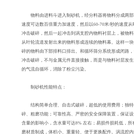
物料由进料斗进入制砂机，经分料器将物料分成两部分
速度可达数百倍重力加速度，然后以60-70米/秒的速
冲击破碎，然后一起冲击到涡支腔内物料衬层上，被物料
从叶轮流道发射出来的物料形成连续的物料幕。这样一块
碎的物料由下部排料口排出。和循环筛分系统形成闭路，
冲击破碎，不与金属元件直接接触，而是与物料衬层发生
的气流自循环，消除了粉尘污染。
制砂机性能特点：
结构简单合理、自击式破碎，超低的使用费用；独特的轴
碎、粗磨功能；可靠性高、严密的安全保障装置，保证设
含量的影响小，含水量可达8% 左右；易损件损耗低，
磨材质制成，体积小、重量轻、便于更换配件。涡流腔内