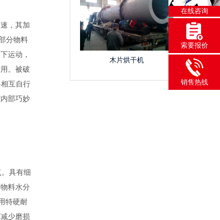
在线咨询
速，其加
一部分物料
索要报价
向下运动，
木片烘干机
作用。被破
销售热线
料相互自行
腔内部巧妙
点。具有细
受物料水分
用特硬耐
度减少磨损