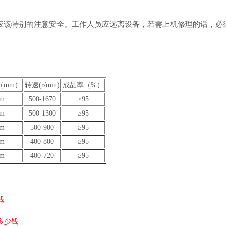
该特别的注意安全。工作人员应远离设备，若需上机修理的话，必
（mm）
转速(r/min)
成品率（%）
m
500-1670
≥95
m
500-1300
≥95
m
500-900
≥95
m
400-800
≥95
m
400-720
≥95
钱
多少钱