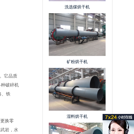
洗选煤烘干机
矿粉烘干机
。它品质
各种破碎机
路、铁
湿料烘干机
更换零
玄武岩，水