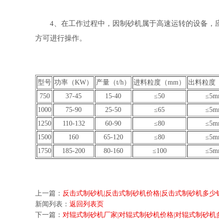
4、在工作过程中，因制砂机属于高速运转的设备，应
方可进行操作。
型号
功率（KW）
产量（t/h）
进料粒度（mm）
出料粒度
750
37-45
15-40
≤50
≤5m
1000
75-90
25-50
≤65
≤5m
1250
110-132
60-90
≤80
≤5m
1500
160
65-120
≤80
≤5m
1750
185-200
80-160
≤100
≤5m
上一篇：
反击式制砂机|反击式制砂机价格|反击式制砂机多少
新闻列表：
返回列表页
下一篇：
对辊式制砂机厂家|对辊式制砂机价格|对辊式制砂机