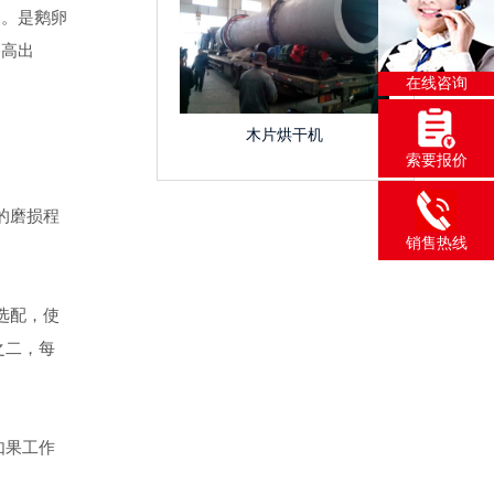
点。是鹅卵
备高出
在线咨询
木片烘干机
索要报价
的磨损程
销售热线
选配，使
之二，每
如果工作