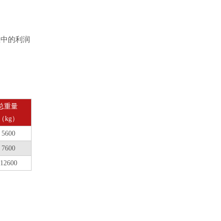
中的利润
总重量
（kg）
5600
7600
12600