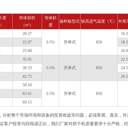
长度
筒体容积
筒体斜
扬料板型式
较高进气温度（℃）
外形
m）
（m³）
度
5
20.27
16.
7
22.97
3-5%
升举式
850
18.
9
25.68
20.
1
35.91
22.
3
39.33
3-5%
升举式
850
24.
5
42.75
26.
1
58.10
3
63.61
3-5%
升举式
850
5
69.15
分析整个市场环境和设备的投资收益等问题，必须客观、真实，并
证客户投资与回报成正比，我们厂家对烘干机质量要求十分严格，