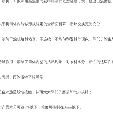
燥机，可以利用高温烟气获得很高的蒸发强度，烘干机出口温度低
干机筒体内能够形成稳定的全断面料幕，质热交换更为充分；
滚筒干燥机给料堵塞、不连续、不均匀和返料等现象，降低了除尘
导作用，消除了筒体内壁的沾粘现象，对物料水分、粘性的适应性
的磨损，筒体运转平稳可靠；
配合永远呈线性接触，从而大大降低了磨损和动力损耗；
品水分可达8%以下，粒度可控制在8mm以下。