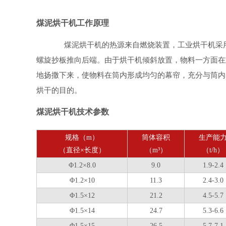
煤泥烘干机工作原理
煤泥烘干机的热源来自燃烧装置，工业烘干机采用
螺旋抄板推向后端。由于烘干机倾斜放置，物料一方面在
地扬撒下来，使物料在筒内形成均匀的幕帘，充分与筒内
烘干的目的。
煤泥烘干机技术参数
规格（m）
筒体容积
生产能
（直径×长度）
（m³）
（t/h）
Φ1.2×8.0
9.0
1.9-2.4
Φ1.2×10
11.3
2.4-3.0
Φ1.5×12
21.2
4.5-5.7
Φ1.5×14
24.7
5.3-6.6
Φ1.5×15
26.5
5.7-7.1