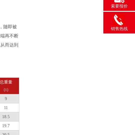
索要报价
，随即被
销售热线
上端再不断
，从而达到
总重量
（t）
9
11
18.5
19.7
20.5