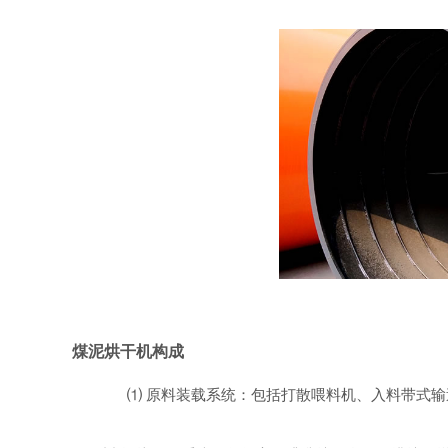
煤泥烘干机构成
⑴ 原料装载系统：包括打散喂料机、入料带式输