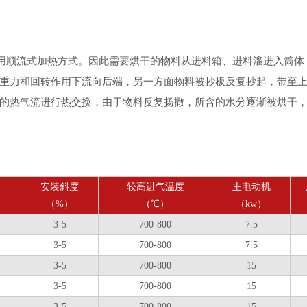
顺流式加热方式。因此需要烘干的物料从进料箱、进料溜进入筒体
重力和回转作用下流向后端，另一方面物料被抄板反复抄起，带至
的热气流进行热交换，由于物料反复扬撒，所含的水分逐渐被烘干
力
安装斜度
较高进气温度
主电动机
（%）
（℃）
（kw）
3-5
700-800
7.5
3-5
700-800
7.5
3-5
700-800
15
3-5
700-800
15
3-5
700-800
15