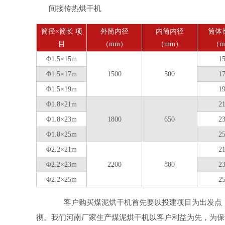
间接传热烘干机
筒径×筒长 项
外筒内径
内筒内径
筒体
目
（mm）
（mm）
（
Φ1.5×15m
1
Φ1.5×17m
1500
500
1
Φ1.5×19m
1
Φ1.8×21m
2
Φ1.8×23m
1800
650
2
Φ1.8×25m
2
Φ2.2×21m
2
Φ2.2×23m
2200
800
2
Φ2.2×25m
2
客户购买煤泥烘干机首先要以投建项目为出发点，
彻。我们河南厂家生产煤泥烘干机以客户利益为先，为保