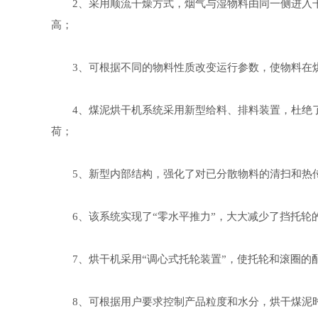
2、采用顺流干燥方式，烟气与湿物料由同一侧进入干
高；
3、可根据不同的物料性质改变运行参数，使物料在烘
4、煤泥烘干机系统采用新型给料、排料装置，杜绝了
荷；
5、新型内部结构，强化了对已分散物料的清扫和热传
6、该系统实现了“零水平推力”，大大减少了挡托轮
7、烘干机采用“调心式托轮装置”，使托轮和滚圈的
8、可根据用户要求控制产品粒度和水分，烘干煤泥时产