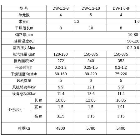
型 号
DW-1.2-8
DW-1.2-10
DW-1.6-8
单元数
4
5
4
带宽m
1.2
1.6
干燥段长m
8
10
8
铺料厚mm
10-80
使用温度oC
50-120
蒸汽压力Mpa
0.2-0.6
蒸汽耗量Kg/h
120-130
150-375
150-375
换热面积m2
272
340
352
干燥时间h
0.2-1.2
0.25-1.5
0.2-1.2
干燥强度Kg水/h
60-160
80-220
75-220
风机数量
5
6
5
风机总功率kw
9.9
12.1
9.9
设备总功率kw
11.4
13.6
11.4
长 m
10.05
12.05
10.05
宽 m
1.5
1.5
1.91
外形尺寸
高 m
3.15
3.15
3.15
总重Kg
4800
5780
5400