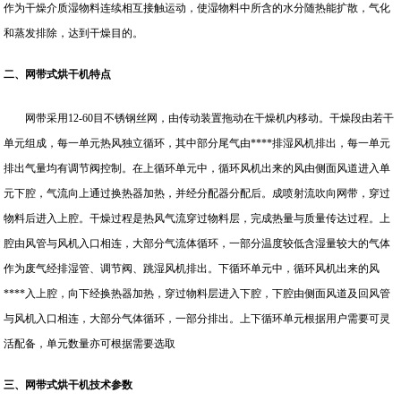
作为干燥介质湿物料连续相互接触运动，使湿物料中所含的水分随热能扩散，气化
和蒸发排除，达到干燥目的。
二、网带式烘干机特点
网带采用12-60目不锈钢丝网，由传动装置拖动在干燥机内移动。干燥段由若干
单元组成，每一单元热风独立循环，其中部分尾气由****排湿风机排出，每一单元
排出气量均有调节阀控制。在上循环单元中，循环风机出来的风由侧面风道进入单
元下腔，气流向上通过换热器加热，并经分配器分配后。成喷射流吹向网带，穿过
物料后进入上腔。干燥过程是热风气流穿过物料层，完成热量与质量传达过程。上
腔由风管与风机入口相连，大部分气流体循环，一部分温度较低含湿量较大的气体
作为废气经排湿管、调节阀、跳湿风机排出。下循环单元中，循环风机出来的风
****入上腔，向下经换热器加热，穿过物料层进入下腔，下腔由侧面风道及回风管
与风机入口相连，大部分气体循环，一部分排出。上下循环单元根据用户需要可灵
活配备，单元数量亦可根据需要选取
三、网带式烘干机技术参数